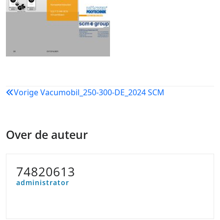
Bericht
Vorige
Vacumobil_250-300-DE_2024 SCM
navigatie
Over de auteur
74820613
administrator