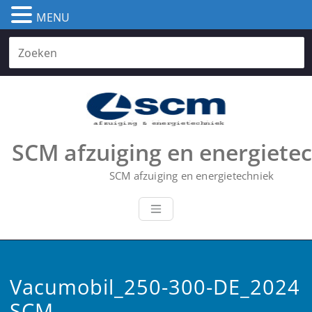
MENU
Skip
to
content
SCM afzuiging en energiete
SCM afzuiging en energietechniek
Vacumobil_250-300-DE_2024
SCM