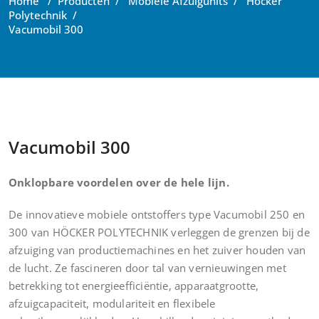
Home
/
Producten
/
Mobiele Afzuigunits
/
Höcker
Polytechnik
/
Vacumobil 300
Vacumobil 300
Onklopbare voordelen over de hele lijn.
De innovatieve mobiele ontstoffers type Vacumobil 250 en
300 van HÖCKER POLYTECHNIK verleggen de grenzen bij de
afzuiging van productiemachines en het zuiver houden van
de lucht. Ze fascineren door tal van vernieuwingen met
betrekking tot energieefficiëntie, apparaatgrootte,
afzuigcapaciteit, modulariteit en flexibele