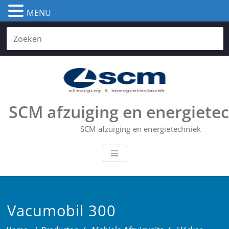
MENU
Skip
to
content
SCM afzuiging en energiete
SCM afzuiging en energietechniek
Vacumobil 300