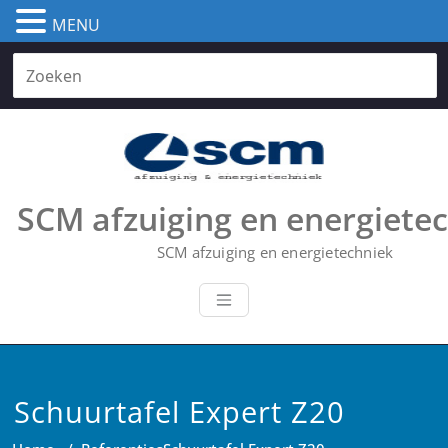
MENU
Skip
to
content
SCM afzuiging en energiete
SCM afzuiging en energietechniek
Schuurtafel Expert Z20