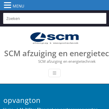
MENU
Skip
to
content
SCM afzuiging en energiete
SCM afzuiging en energietechniek
opvangton