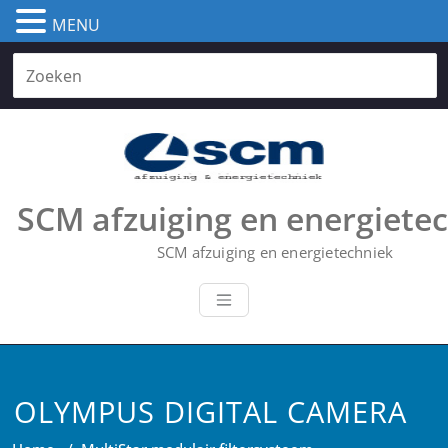
MENU
Skip
to
content
SCM afzuiging en energiete
SCM afzuiging en energietechniek
OLYMPUS DIGITAL CAMERA