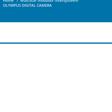
Home
/
MultiStar modulair filtersysteem
OLYMPUS DIGITAL CAMERA