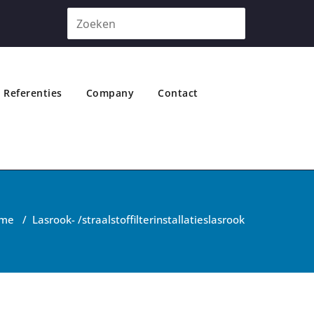
Referenties
Company
Contact
me
/
Lasrook- /straalstoffilterinstallaties
lasrook