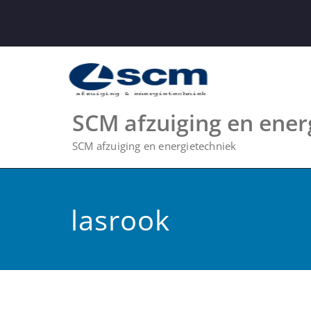
Skip
to
content
SCM afzuiging en ener
SCM afzuiging en energietechniek
lasrook