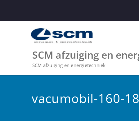
Skip
to
content
SCM afzuiging en ener
SCM afzuiging en energietechniek
vacumobil-160-1