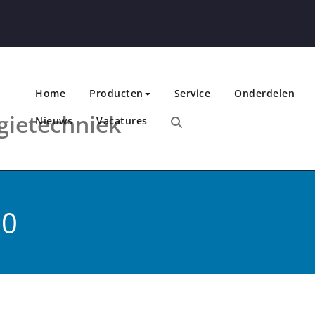
Home
Producten
Service
Onderdelen
gietechniek
Nieuws
Vacatures
80