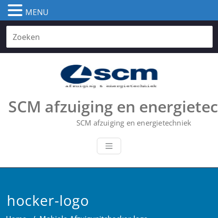
MENU
Skip
to
content
SCM afzuiging en energiete
SCM afzuiging en energietechniek
hocker-logo