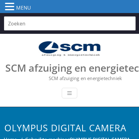
MENU
Skip
to
content
SCM afzuiging en energiete
SCM afzuiging en energietechniek
OLYMPUS DIGITAL CAMERA