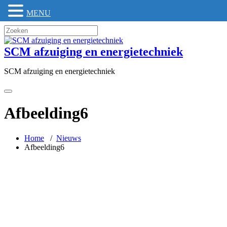
MENU
Skip
to
content
SCM afzuiging en energietechniek
SCM afzuiging en energietechniek
Afbeelding6
Home
/
Nieuws
Afbeelding6