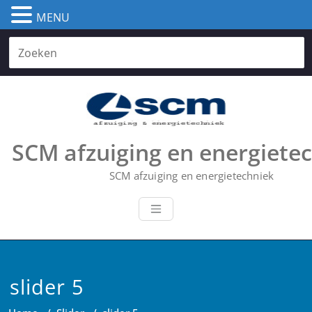
MENU
Skip
to
content
SCM afzuiging en energiete
SCM afzuiging en energietechniek
slider 5